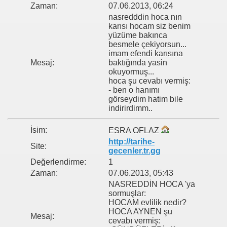
Zaman:
07.06.2013, 06:24
nasredddin hoca nın
karısı hocam siz benim
yüzüme bakınca
besmele çekiyorsun...
imam efendi karısına
Mesaj:
baktığında yasin
okuyormuş...
hoca şu cevabı vermiş:
- ben o hanımı
görseydim hatim bile
indirirdimm..
İsim:
ESRA OFLAZ
http://tarihe-
Site:
gecenler.tr.gg
Değerlendirme:
1
Zaman:
07.06.2013, 05:43
NASREDDİN HOCA 'ya
sormuşlar:
HOCAM evlilik nedir?
HOCA AYNEN şu
Mesaj:
cevabı vermiş: