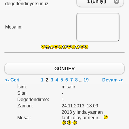
1 (En iyi)
değerlendiriyorsunuz:
Mesajın:
LETLERİ
GÖNDER
<- Geri
1
2
3
4
5
6
7
8
...
19
Devam ->
İsim:
misafir
Site:
-
Değerlendirme:
1
Zaman:
24.11.2013, 18:09
2013 yılında yaşnan
Mesaj:
tarihi olaylar nedir....