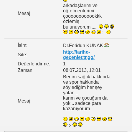
arkadaşlarımı ve
öğretmenlerimi
Mesaj:
çoooooooooookkk
özlemiş
bulunuyorum......
:-
İsim:
Dr.Feridun KUNAK
http://tarihe-
Site:
gecenler.tr.gg/
Değerlendirme:
1
Zaman:
08.07.2013, 12:01
Benim sağlık hakkında
ve spor hakkında
söylediğim her şey
yalan...
karım ve çocuğum da
Mesaj:
yok... sadece para
kazanıyorum
:-