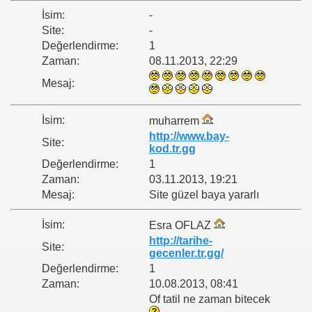
İsim:
-
Site:
-
Değerlendirme:
1
Zaman:
08.11.2013, 22:29
Mesaj:
İsim:
muharrem
http://www.bay-
Site:
kod.tr.gg
Değerlendirme:
1
Zaman:
03.11.2013, 19:21
Mesaj:
Site güzel baya yararlı
İsim:
Esra OFLAZ
http://tarihe-
Site:
gecenler.tr.gg/
Değerlendirme:
1
Zaman:
10.08.2013, 08:41
Of tatil ne zaman bitecek