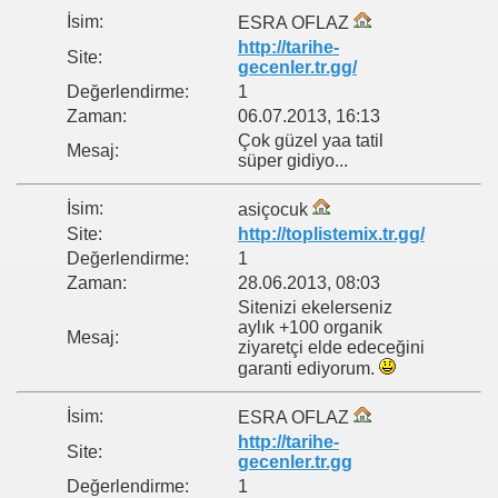
İsim:
ESRA OFLAZ
http://tarihe-
Site:
gecenler.tr.gg/
Değerlendirme:
1
Zaman:
06.07.2013, 16:13
Çok güzel yaa tatil
Mesaj:
süper gidiyo...
İsim:
asiçocuk
Site:
http://toplistemix.tr.gg/
Değerlendirme:
1
Zaman:
28.06.2013, 08:03
Sitenizi ekelerseniz
aylık +100 organik
Mesaj:
ziyaretçi elde edeceğini
garanti ediyorum.
İsim:
ESRA OFLAZ
http://tarihe-
Site:
gecenler.tr.gg
Değerlendirme:
1