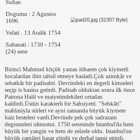
Sultan
Dogumu : 2 Agustos
1696
Vefati . 13 Aralik 1754
Saltanati : 1730 - 1754
(24) sene
LETLERİ
Birinci Mahmud küçük yastan itibaren çok kiymetli
hocalardan ilim tahsil etmeye basladi.Çok azimkâr ve
sebatkâr bir padisahti. Devrindeki en degerli kimseleri
seçip is basina getirdi. Padisah olduktan sonra ilk önce
Patrona Halil ve maiyetindekileri ortadan
kaldirdi.Üstün karakterli bir Sahsiyetti. "Sebkâti"
mahlasiyla siirleri ve ayni zamanda büyük kiymete
haiz besteleri vardi.Devrinde pek çok sadrazam
degismeleri olmustur. 1750 senesinde Istanbul'da hem
büyük bir yangin ve hem de zelzele oldu. Istanbul'un
büyük camileri hasar gördü ve derhal tamir ettirdi.