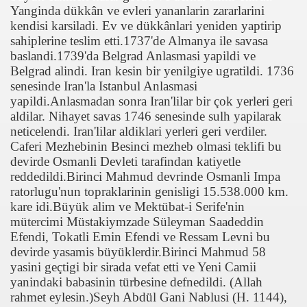
Yanginda dükkân ve evleri yananlarin zararlarini
kendisi karsiladi. Ev ve dükkânlari yeniden yaptirip
sahiplerine teslim etti.1737'de Almanya ile savasa
baslandi.1739'da Belgrad Anlasmasi yapildi ve
Belgrad alindi. Iran kesin bir yenilgiye ugratildi. 1736
senesinde Iran'la Istanbul Anlasmasi
yapildi.Anlasmadan sonra Iran'lilar bir çok yerleri geri
aldilar. Nihayet savas 1746 senesinde sulh yapilarak
neticelendi. Iran'lilar aldiklari yerleri geri verdiler.
Caferi Mezhebinin Besinci mezheb olmasi teklifi bu
devirde Osmanli Devleti tarafindan katiyetle
reddedildi.Birinci Mahmud devrinde Osmanli Impa
ratorlugu'nun topraklarinin genisligi 15.538.000 km.
kare idi.Büyük alim ve Mektübat-i Serife'nin
mütercimi Müstakiymzade Süleyman Saadeddin
Efendi, Tokatli Emin Efendi ve Ressam Levni bu
devirde yasamis büyüklerdir.Birinci Mahmud 58
yasini geçtigi bir sirada vefat etti ve Yeni Camii
yanindaki babasinin türbesine defnedildi. (Allah
rahmet eylesin.)Seyh Abdül Gani Nablusi (H. 1144),